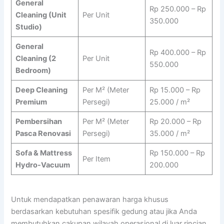
General
Rp 250.000 – Rp
Cleaning (Unit
Per Unit
350.000
Studio)
General
Rp 400.000 – Rp
Cleaning (2
Per Unit
550.000
Bedroom)
Deep Cleaning
Per M² (Meter
Rp 15.000 – Rp
Premium
Persegi)
25.000 / m²
Pembersihan
Per M² (Meter
Rp 20.000 – Rp
Pasca Renovasi
Persegi)
35.000 / m²
Sofa & Mattress
Rp 150.000 – Rp
Per Item
Hydro-Vacuum
200.000
Untuk mendapatkan penawaran harga khusus
berdasarkan kebutuhan spesifik gedung atau jika Anda
membutuhkan cakupan wilayah operasional di luar rincian