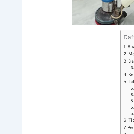
Daft
Ap
Me
Da
Ke
Ta
Ti
Per