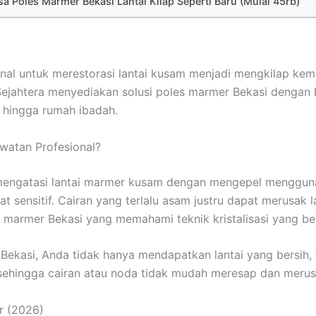
sa Poles Marmer Bekasi Lantai Kilap Seperti Baru (Mulai 45rb)
al untuk merestorasi lantai kusam menjadi mengkilap kembal
Sejahtera menyediakan solusi poles marmer Bekasi dengan ha
, hingga rumah ibadah.
atan Profesional?
engatasi lantai marmer kusam dengan mengepel mengguna
t sensitif. Cairan yang terlalu asam justru dapat merusak
 marmer Bekasi yang memahami teknik kristalisasi yang be
kasi, Anda tidak hanya mendapatkan lantai yang bersih, t
 sehingga cairan atau noda tidak mudah meresap dan merus
r (2026)