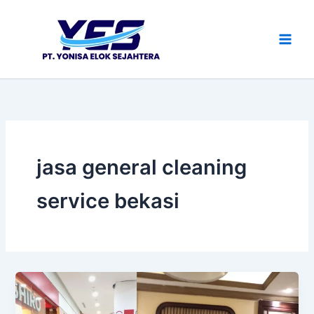
Lewati
ke
konten
jasa general cleaning
service bekasi